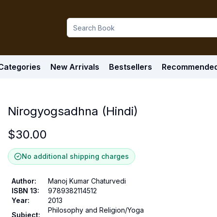
Categories
New Arrivals
Bestsellers
Recommende
Nirogyogsadhna (Hindi)
$
30.00
No additional shipping charges
Author
:
Manoj Kumar Chaturvedi
ISBN 13
:
9789382114512
Year
:
2013
Philosophy and Religion/Yoga
Subject
: